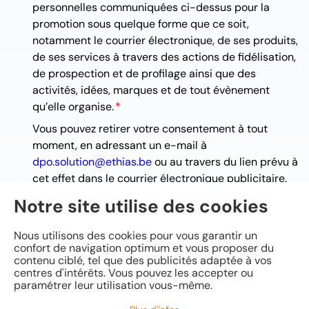
personnelles communiquées ci-dessus pour la
promotion sous quelque forme que ce soit,
notamment le courrier électronique, de ses produits,
de ses services à travers des actions de fidélisation,
de prospection et de profilage ainsi que des
activités, idées, marques et de tout évènement
qu’elle organise.
Vous pouvez retirer votre consentement à tout
moment, en adressant un e-mail à
dpo.solution@ethias.be
ou au travers du lien prévu à
cet effet dans le courrier électronique publicitaire.
Notre site utilise des cookies
Pour en savoir plus sur la gestion de vos données et
l’exercice de vos droits :
Charte vie privée
Nous utilisons des cookies pour vous garantir un
confort de navigation optimum et vous proposer du
contenu ciblé, tel que des publicités adaptée à vos
centres d'intérêts. Vous pouvez les accepter ou
paramétrer leur utilisation vous-même.
S'abonner maintenant